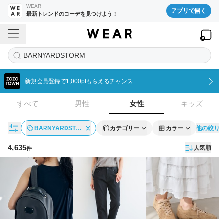
WEAR
アプリで開く
最新トレンドのコーデを見つけよう！
BARNYARDSTORM
新規会員登録で1,000ptもらえるチャンス
すべて
男性
女性
キッズ
他の絞
BARNYARDST…
カテゴリー
カラー
4,635
人気順
件
アイテム一覧