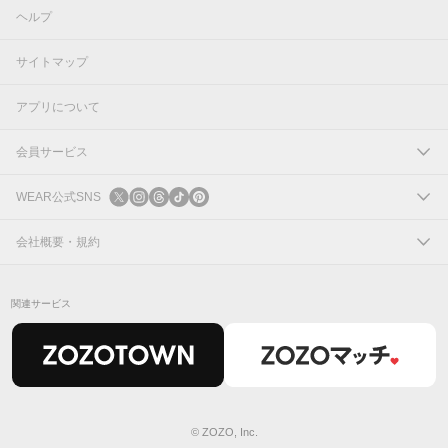
ヘルプ
サイトマップ
アプリについて
会員サービス
ログイン
WEAR公式SNS
新規会員登録
X
会社概要・規約
Instagram
コーポレートサイト
関連サービス
Threads
会社概要
TikTok
IR情報
Pinterest
利用規約
© ZOZO, Inc.