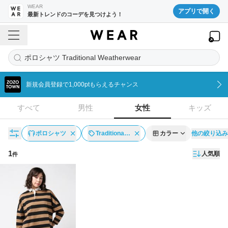
WEAR
アプリで開く
最新トレンドのコーデを見つけよう！
ポロシャツ Traditional Weatherwear
新規会員登録で1,000ptもらえるチャンス
すべて
男性
女性
キッズ
他の絞り込み
ポロシャツ
Traditiona…
カラー
1
人気順
件
アイテム一覧