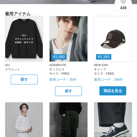
430
着用アイテム
¥1,980
¥5,390
GU
ADAMASTE
NEW ERA
スウェット
ネックレス
キャップ
サイズ：
FREE
サイズ：
FREE
探す
着用コーデ：
35
件
着用コーデ：
296
件
商品を見る
探す