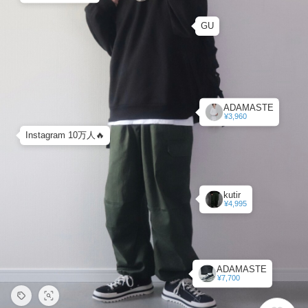
GU
ADAMASTE
¥3,960
Instagram 10万人🔥
kutir
¥4,995
ADAMASTE
¥7,700