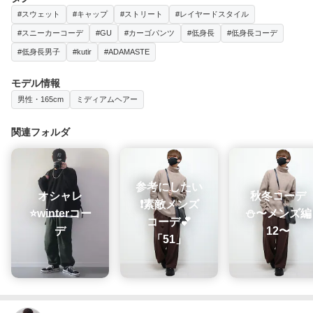
#スウェット
#キャップ
#ストリート
#レイヤードスタイル
#スニーカーコーデ
#GU
#カーゴパンツ
#低身長
#低身長コーデ
#低身長男子
#kutir
#ADAMASTE
モデル情報
男性・165cm
ミディアムヘアー
関連フォルダ
参考にしたい
オシャレ
秋冬コーデ
❗素敵メンズ
⭐️winterコー
⛄️〜メンズ編
コーデ💕
デ
12〜
「51」