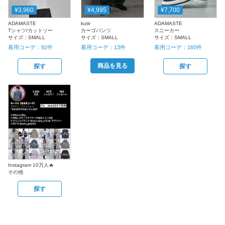
¥3,960
¥4,995
¥7,700
ADAMASTE
kutir
ADAMASTE
Tシャツ/カットソー
カーゴパンツ
スニーカー
サイズ：
SMALL
サイズ：
SMALL
サイズ：
SMALL
着用コーデ：
92
件
着用コーデ：
13
件
着用コーデ：
160
件
商品を見る
探す
探す
Instagram 10万人🔥
その他
探す