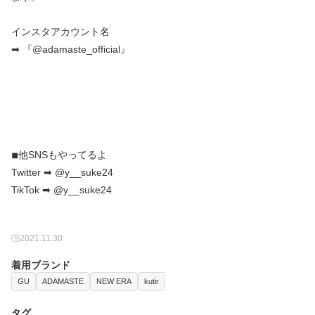
インスタアカウント名
➡︎ 『@adamaste_official』
◾︎他SNSもやってるよ
Twitter ➡︎ @y__suke24
2021.11.30
着用ブランド
GU
ADAMASTE
NEW ERA
kutir
タグ