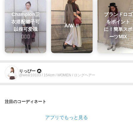
Champion卫
ブランドロゴ
衣搭配裙子可
をポイント
A/W Ⅱ
以很可爱哦
に！簡単スポ
🙋🏻‍♀️
ーツMIX
りっぴー
@wear10103 / 154cm / WOMEN / ロングヘアー
注目のコーディネート
アプリでもっと見る