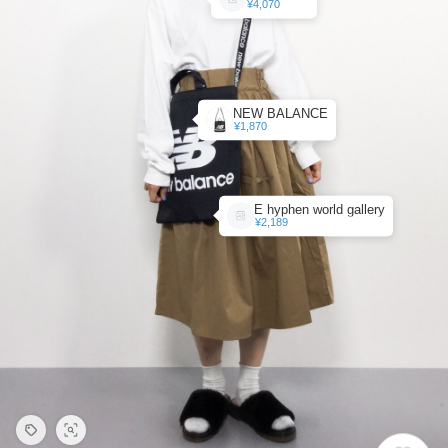
¥4,070
NEW BALANCE
¥1,870
E hyphen world gallery
¥2,189