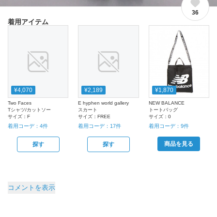
36
着用アイテム
¥4,070
¥2,189
¥1,870
Two Faces
E hyphen world gallery
NEW BALANCE
Tシャツ/カットソー
スカート
トートバッグ
サイズ：
F
サイズ：
FREE
サイズ：
0
着用コーデ：
4
件
着用コーデ：
17
件
着用コーデ：
9
件
商品を見る
探す
探す
コメントを表示