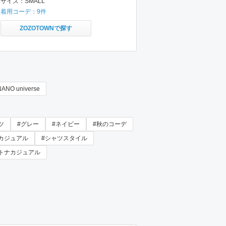
サイズ：
SMALL
着用コーデ：
9
件
ZOZOTOWNで探す
NANO universe
ツ
#グレー
#ネイビー
#秋のコーデ
カジュアル
#シャツスタイル
トナカジュアル