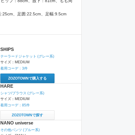
、ヒップ：88cm、股下：81cm、もも周
SHIPS
テーラードジャケット
(グレー系)
サイズ：
MEDIUM
着用コーデ：
3
件
ZOZOTOWNで購入する
HARE
シャツ/ブラウス
(グレー系)
サイズ：
MEDIUM
着用コーデ：
85
件
ZOZOTOWNで探す
NANO universe
その他パンツ
(ブルー系)