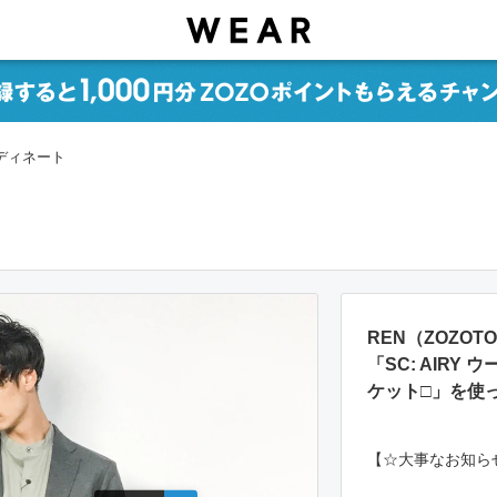
ーディネート
REN（ZOZO
「SC: AIRY
ケット□」を使
【☆大事なお知ら