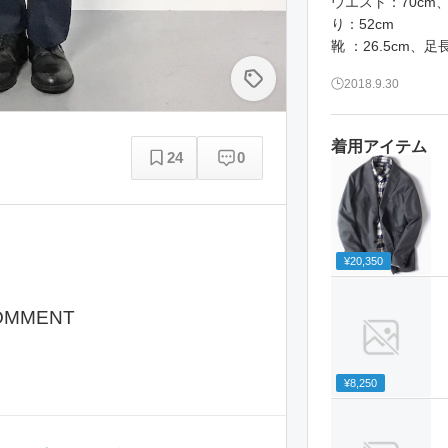
ウエスト：70cm
り：52cm
2018.9.30
着用アイテム
24
0
¥20,350
OMMENT
¥8,250