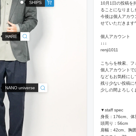
SHIPS
10月1日の投稿
ることになりまし
今後は個人アカウ
せていただきます^
HARE
個人アカウント
↓↓↓
renji1011
こちらを検索、フ
個人アカウントで
などもお気軽にして
残り少ない投稿に
NANO universe
少しの間よろしく
▼staff spec
身長：176cm、体
頭周り：56cm
肩幅：42cm、胸囲