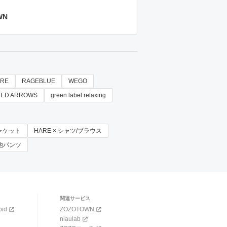
WN
RE
RAGEBLUE
WEGO
TED ARROWS
green label relaxing
ジャケット
HARE × シャツ/ブラウス
その他パンツ
関連サービス
oid
ZOZOTOWN
niaulab