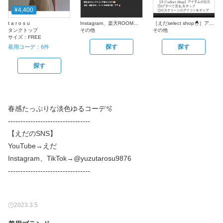
¥4,400
t a r o s u
Instagram、楽天ROOMやってます
［えだselect shop🐣］アイテムの見方
タンクトップ
その他
その他
サイズ：
FREE
探す
探す
着用コーデ：
6
件
探す
春感たっぷりな淡色ゆるコーデ🫧
---------------------------------
【えだのSNS】
YouTube→えだ
Instagram、TikTok→@yuzutarosu9876
---------------------------------
2023.3.5