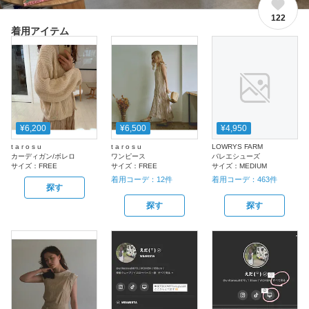
122
着用アイテム
¥6,200
¥6,500
¥4,950
t a r o s u
t a r o s u
LOWRYS FARM
カーディガン/ボレロ
ワンピース
バレエシューズ
サイズ：
FREE
サイズ：
FREE
サイズ：
MEDIUM
着用コーデ：
12
件
着用コーデ：
463
件
探す
探す
探す