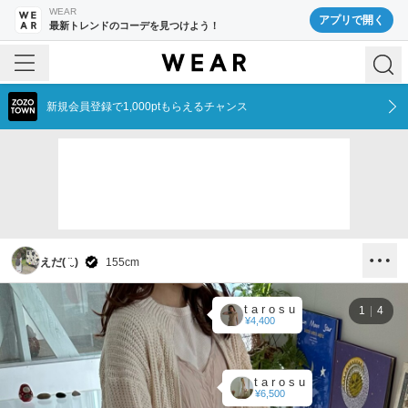
WEAR
アプリで開く
最新トレンドのコーデを見つけよう！
新規会員登録で1,000ptもらえるチャンス
えだ( ¨̮ )
155
cm
t a r o s u
1
4
¥4,400
t a r o s u
¥6,500