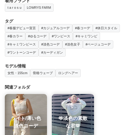
着用ブランド
t a r o s u
LOWRYS FARM
タグ
#春服デビュー宣言
#カジュアルコーデ
#春コーデ
#休日スタイル
#春カラー
#ゆるコーデ
#ワンピース
#キャミワンピ
#キャミワンピース
#淡色コーデ
#淡色女子
#ベージュコーデ
#ワントーンコーデ
#カーディガン
モデル情報
女性・155cm
骨格ウェーブ
ロングヘアー
関連フォルダ
ライト/薄い色
🫶淡色の素敵
淡色コーデ
な君🫶