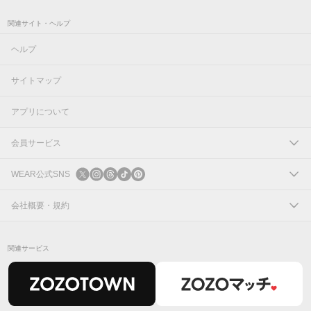
関連サイト・ヘルプ
ヘルプ
サイトマップ
アプリについて
会員サービス
ログイン
WEAR公式SNS
新規会員登録
X
会社概要・規約
Instagram
コーポレートサイト
関連サービス
Threads
会社概要
TikTok
IR情報