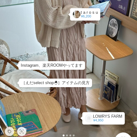
t a r o s u
¥6,200
Instagram、楽天ROOMやってます
［えだselect shop🐣］アイテムの見方
LOWRYS FARM
¥4,950