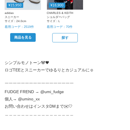
¥15,950
¥16,900
adidas
CHARLES & KEITH
スニーカー
ショルダーバッグ
サイズ：
24.0cm
サイズ：
L
着用コーデ：
2519
件
着用コーデ：
70
件
商品を見る
探す
シンプルモノトーン🐼🖤
ロゴTEEとスニーカーでゆるりとカジュアルに☺︎
￣￣￣￣￣￣￣￣￣￣￣￣￣￣￣￣￣
FUDGE FREND → @umi_fudge
個人→ @umino_xx
お問い合わせはインスタDMまで✉️🤍
＿＿＿＿＿＿＿＿＿＿＿＿＿＿＿＿＿