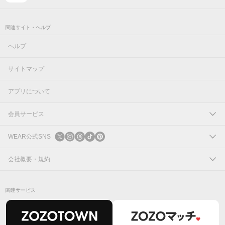
関連サイト・ヘルプ
ヘルプ
サイトマップ
アプリについて
会員サービス
ログイン
WEAR公式SNS
新規会員登録
X
会社概要・規約
Instagram
コーポレートサイト
関連サービス
Threads
会社概要