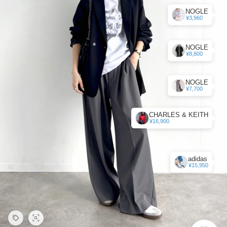
NOGLE
¥3,960
NOGLE
¥8,800
NOGLE
¥7,700
CHARLES & KEITH
¥16,900
adidas
¥15,950