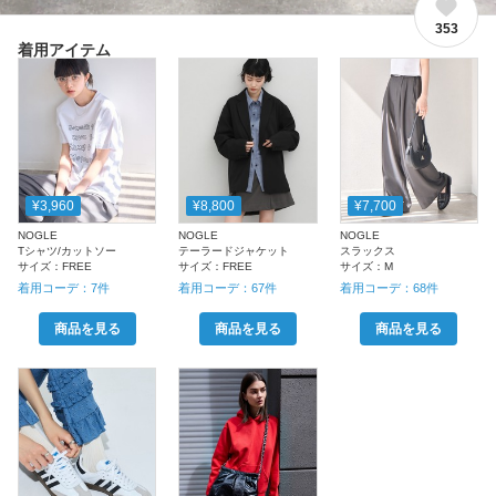
353
着用アイテム
¥3,960
¥8,800
¥7,700
NOGLE
NOGLE
NOGLE
Tシャツ/カットソー
テーラードジャケット
スラックス
サイズ：
FREE
サイズ：
FREE
サイズ：
M
着用コーデ：
7
件
着用コーデ：
67
件
着用コーデ：
68
件
商品を見る
商品を見る
商品を見る