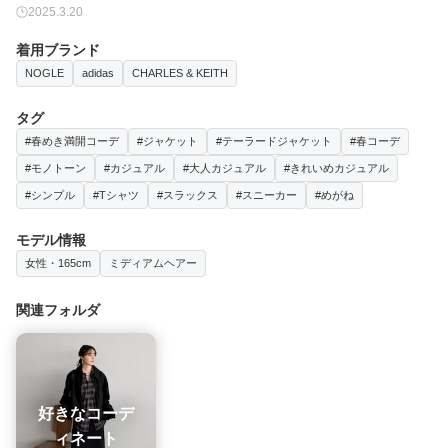
2025.3.20
着用ブランド
NOGLE
adidas
CHARLES & KEITH
タグ
#春めき満開コーデ
#ジャケット
#テーラードジャケット
#春コーデ
#モノトーン
#カジュアル
#大人カジュアル
#きれいめカジュアル
#シンプル
#Tシャツ
#スラックス
#スニーカー
#めがね
モデル情報
女性・165cm
ミディアムヘアー
関連フォルダ
好きなコーデ
ィネート