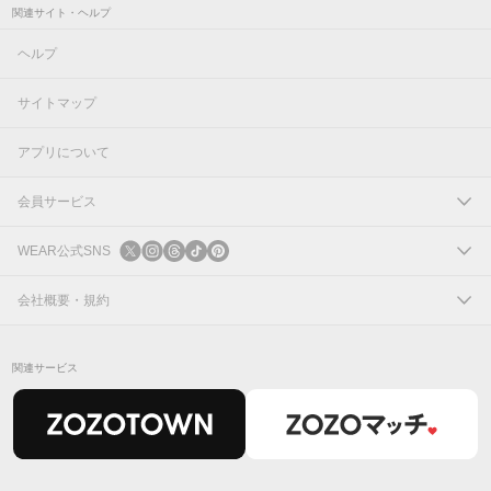
関連サイト・ヘルプ
ヘルプ
サイトマップ
アプリについて
会員サービス
ログイン
WEAR公式SNS
新規会員登録
X
会社概要・規約
Instagram
コーポレートサイト
関連サービス
Threads
会社概要
TikTok
IR情報