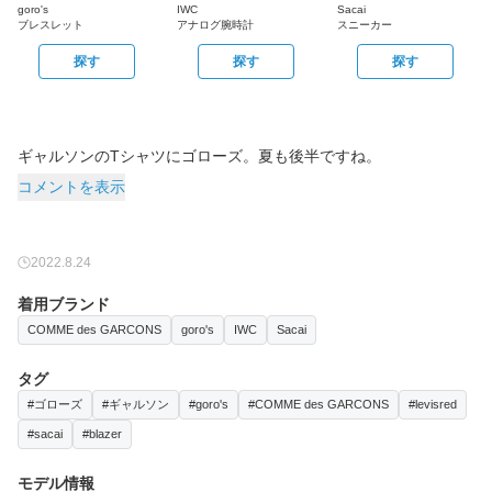
goro's
IWC
Sacai
ブレスレット
アナログ腕時計
スニーカー
探す
探す
探す
ギャルソンのTシャツにゴローズ。夏も後半ですね。
コメントを表示
2022.8.24
着用ブランド
COMME des GARCONS
goro's
IWC
Sacai
タグ
#ゴローズ
#ギャルソン
#goro's
#COMME des GARCONS
#levisred
#sacai
#blazer
モデル情報