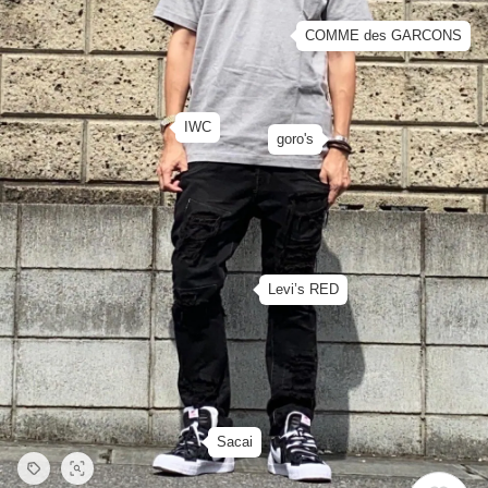
COMME des GARCONS
IWC
goro's
Levi’s RED
Sacai