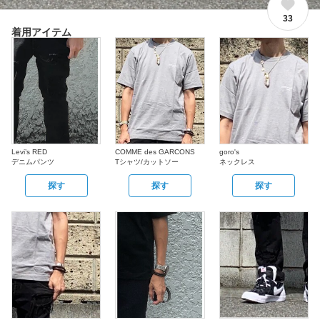
33
着用アイテム
Levi’s RED
COMME des GARCONS
goro's
デニムパンツ
Tシャツ/カットソー
ネックレス
探す
探す
探す