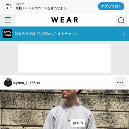
WEAR
アプリで開く
最新トレンドのコーデを見つけよう！
新規会員登録で1,000ptもらえるチャンス
tkymst_l
175
cm
goro's