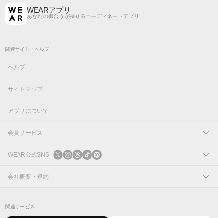
WEARアプリ
あなたの似合うが探せるコーディネートアプリ
関連サイト・ヘルプ
ヘルプ
サイトマップ
アプリについて
会員サービス
ログイン
WEAR公式SNS
新規会員登録
X
会社概要・規約
Instagram
コーポレートサイト
関連サービス