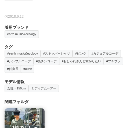
2018.6.12
着用ブランド
earth music&ecology
タグ
#earth music&ecology
#スキッパーシャツ
#ピンク
#カジュアルコーデ
#シンプルコーデ
#楽チンコーデ
#おしゃれさんと繋がりたい
#プチプラ
#低身長
#outfit
モデル情報
女性・150cm
ミディアムヘアー
関連フォルダ
1枚でおしゃ