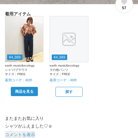
57
着用アイテム
¥4,389
¥4,389
earth music&ecology
earth music&ecology
シャツ/ブラウス
その他パンツ
サイズ：
FREE
サイズ：
FREE
着用コーデ：
40
件
着用コーデ：
49
件
商品を見る
探す
またまたお気に入り
シャツがふえました♡☺︎
コメントを表示