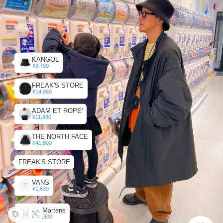
KANGOL
¥9,790
FREAK'S STORE
¥14,960
ADAM ET ROPE'
¥11,880
THE NORTH FACE
¥41,800
FREAK'S STORE
VANS
¥1,639
Dr. Martens
¥25,300