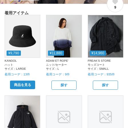
9
着用アイテム
¥9,790
¥11,880
¥14,960
KANGOL
ADAM ET ROPE'
FREAK'S STORE
ハット
ニット/セーター
モッズコート
サイズ：
LARGE
サイズ：
L
サイズ：
SMALL
着用コーデ：
13
件
着用コーデ：
9
件
着用コーデ：
935
件
商品を見る
探す
探す