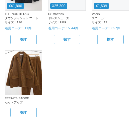
¥41,800
¥25,300
¥1,639
THE NORTH FACE
Dr. Martens
VANS
ダウンジャケット/コート
ドレスシューズ
スニーカー
サイズ：
110
サイズ：
UK9
サイズ：
17
着用コーデ：
11
件
着用コーデ：
5544
件
着用コーデ：
857
件
探す
探す
探す
FREAK'S STORE
セットアップ
探す