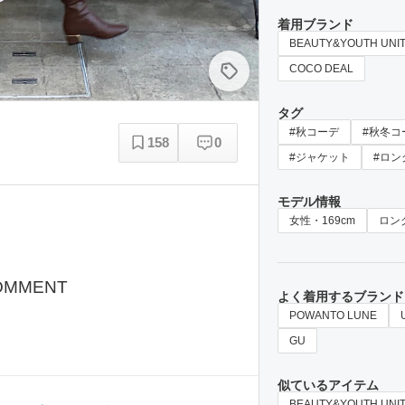
着用ブランド
BEAUTY&YOUTH UNI
COCO DEAL
タグ
#秋コーデ
#秋冬コ
158
0
#ジャケット
#ロン
モデル情報
女性・169cm
ロン
OMMENT
よく着用するブランド
POWANTO LUNE
GU
似ているアイテム
BEAUTY&YOUTH UNI