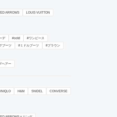
TED ARROWS
LOUIS VUITTON
ーデ
#ootd
#ワンピース
グブーツ
#ミドルブーツ
#ブラウン
グヘアー
UNIQLO
H&M
SNIDEL
CONVERSE
TED ARROWS × リング