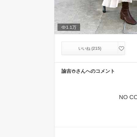
1.1万
215
いいね (
)
諭吉⛄️
さんへのコメント
NO C