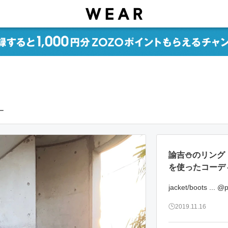
ー
諭吉⛄️のリング
を使ったコーデ
jacket/boots ... 
2019.11.16