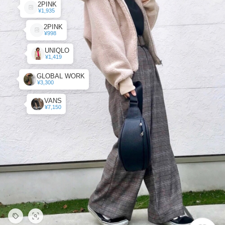
2PINK
¥1,935
2PINK
¥998
UNIQLO
¥1,419
GLOBAL WORK
¥3,300
VANS
¥7,150