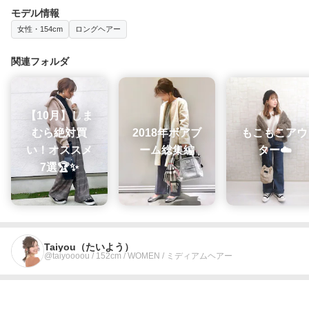
モデル情報
女性・154cm
ロングヘアー
関連フォルダ
【10月】しま
むら絶対買
2018年ボアブ
もこもこアウ
い！オススメ
ーム総集編
ター☁️
7選🏆✨
Taiyou（たいよう）
@taiyoooou / 152cm / WOMEN / ミディアムヘアー