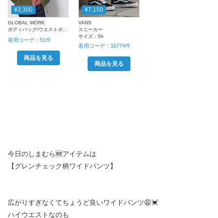
¥3,300
¥7,150
GLOBAL WORK
VANS
ボディバッグ/ウエストポーチ
スニーカー
サイズ：
5h
着用コーデ：
51
件
着用コーデ：
16774
件
商品を見る
商品を見る
今日のしまむら🆕アイテムは
【グレンチェック柄ワイドパンツ】
広がりすぎなくてちょうど良いワイドパンツ😩💓
ハイウエストなのも