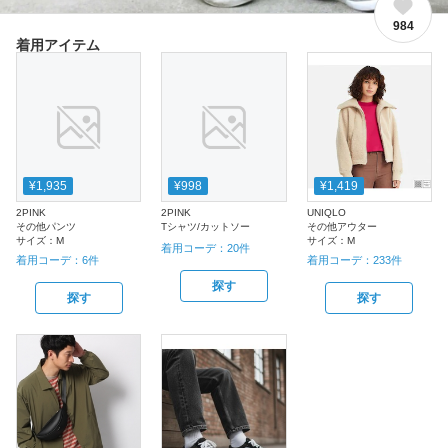
984
着用アイテム
¥1,935
¥998
¥1,419
2PINK
2PINK
UNIQLO
その他パンツ
Tシャツ/カットソー
その他アウター
サイズ：
M
サイズ：
M
着用コーデ：
20
件
着用コーデ：
6
件
着用コーデ：
233
件
探す
探す
探す