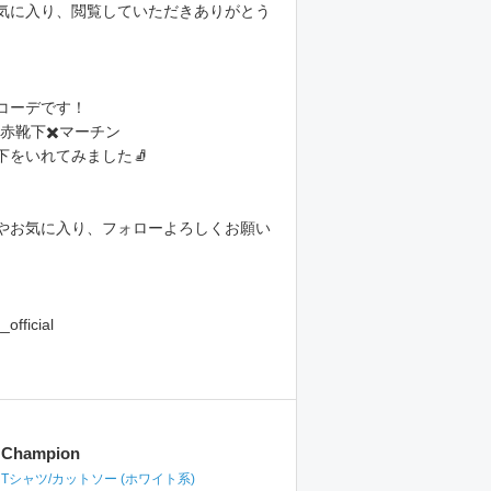
気に入り、閲覧していただきありがとう
コーデです！
️赤靴下✖️マーチン
下をいれてみました🧦
やお気に入り、フォローよろしくお願い
official
Champion
Tシャツ/カットソー
(ホワイト系)