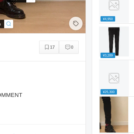
¥4,950
s
17
0
¥3,289
¥25,300
OMMENT