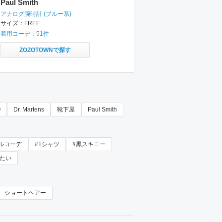
Paul Smith
アナログ腕時計
(ブルー系)
サイズ：
FREE
着用コーデ：
51
件
ZOZOTOWNで探す
O
Dr. Martens
靴下屋
Paul Smith
ルコーデ
#Tシャツ
#黒スキニー
たい
ショートヘアー