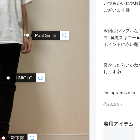
いつもいいねやお
ございます😁
今回はシンプルな
Paul Smith
白T✖️黒スキニー✖
ポイントに赤い靴
良かったらいいね
します👍
UNIQLO
Instagram→n.ta___
2019.9.7
着用アイテム
靴下屋