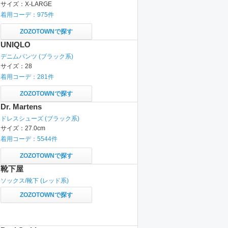
サイズ：
X-LARGE
着用コーデ：
975
件
ZOZOTOWNで探す
UNIQLO
デニムパンツ
(ブラック系)
サイズ：
28
着用コーデ：
281
件
ZOZOTOWNで探す
Dr. Martens
ドレスシューズ
(ブラック系)
サイズ：
27.0cm
着用コーデ：
5544
件
ZOZOTOWNで探す
靴下屋
ソックス/靴下
(レッド系)
ZOZOTOWNで探す