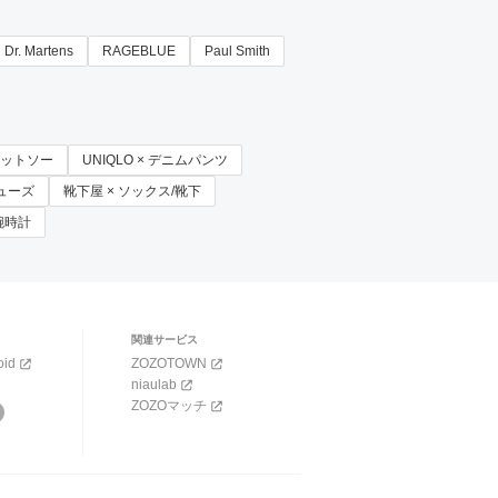
Dr. Martens
RAGEBLUE
Paul Smith
/カットソー
UNIQLO × デニムパンツ
スシューズ
靴下屋 × ソックス/靴下
グ腕時計
関連サービス
oid
ZOZOTOWN
niaulab
ZOZOマッチ