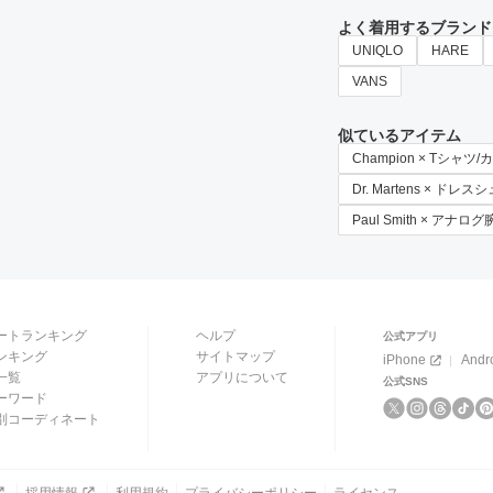
よく着用するブランド
UNIQLO
HARE
VANS
似ているアイテム
Champion × Tシャツ
Dr. Martens × ドレ
Paul Smith × アナロ
ートランキング
ヘルプ
公式アプリ
ンキング
サイトマップ
iPhone
Andr
一覧
アプリについて
公式SNS
ーワード
別コーディネート
採用情報
利用規約
プライバシーポリシー
ライセンス