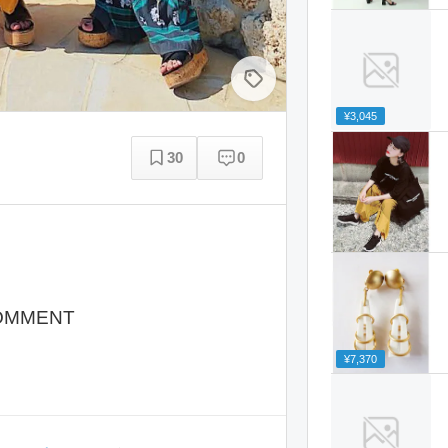
¥3,045
30
0
OMMENT
¥7,370