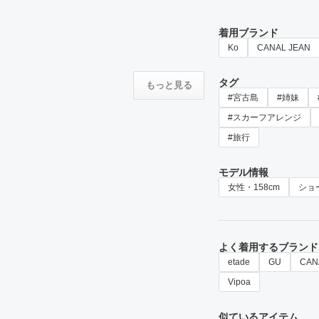
着用ブランド
Ko
CANAL JEAN
タグ
もっと見る
#宮古島
#姉妹
#スカーフアレンジ
#旅行
モデル情報
女性・158cm
ショ
よく着用するブランド
etade
GU
CAN
Vipoa
似ているアイテム