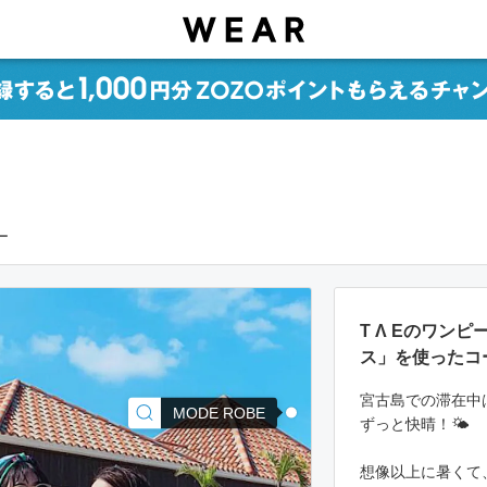
ー
T Λ Eのワン
ス」を使ったコ
宮古島での滞在中
MODE ROBE
ずっと快晴！🌤
想像以上に暑くて