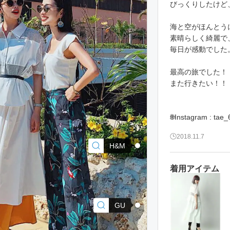
びっくりしたけど
海と空がほんとう
素晴らしく綺麗で
毎日が感動でした
最高の旅でした！
また行きたい！！
2018.11.7
H&M
着用アイテム
GU