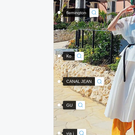
flemington
Ko
CANAL JEAN
GU
via j