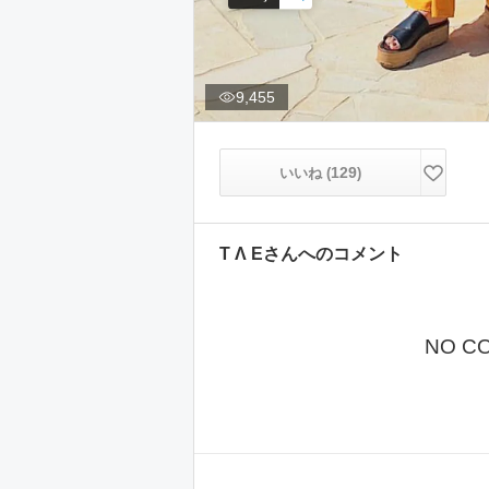
9,455
129
いいね (
)
T Λ E
さんへのコメント
NO C