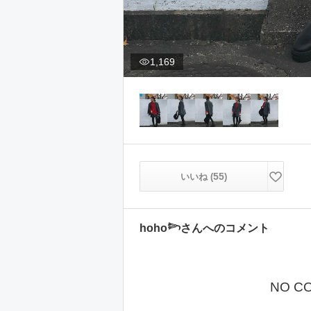
1,169
55
いいね (
)
hoho𓆸
さんへのコメント
NO C