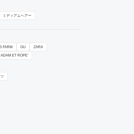
ミディアムヘアー
S FARM
GU
ZARA
ADAM ET ROPE'
ーツ