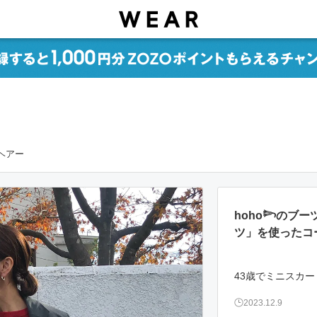
ムヘアー
hoho𓆸のブ
ツ」を使ったコ
43歳でミニスカ
2023.12.9