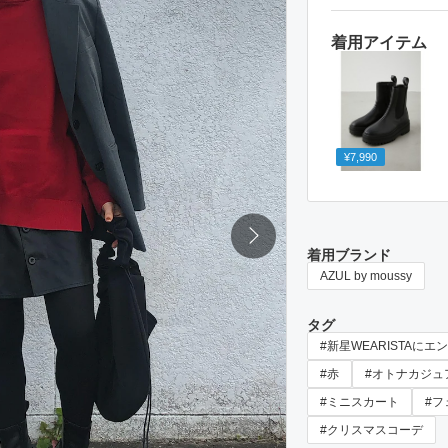
着用アイテム
¥7,990
着用ブランド
AZUL by moussy
タグ
#新星WEARISTAにエ
#赤
#オトナカジュ
#ミニスカート
#フ
#クリスマスコーデ