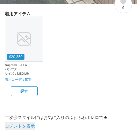
0
着用アイテム
¥20,350
Supreme.La.La.
パンプス
サイズ：
MEDIUM
着用コーデ：
57
件
探す
二次会スタイルにはお気に入りのふわふわボレロで★
コメントを表示