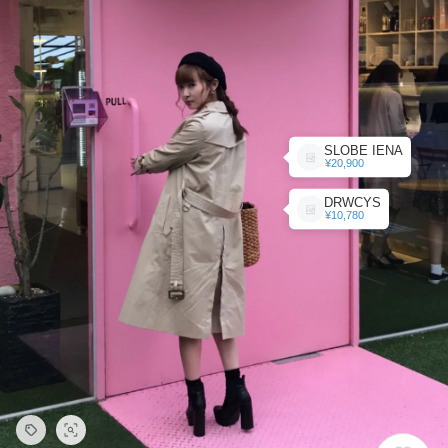
SLOBE IENA
¥20,900
DRWCYS
¥10,780