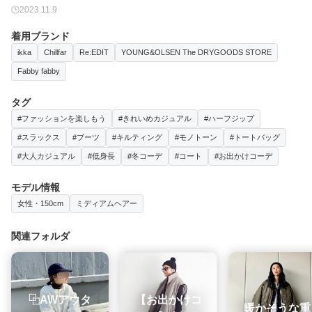
2023.11.9
着用ブランド
ikka
Chillfar
Re:EDIT
YOUNG&OLSEN The DRYGOODS STORE
Fabby fabby
タグ
#ファッションを楽しもう
#きれいめカジュアル
#ハーフジップ
#スラックス
#ブーツ
#キルティング
#モノトーン
#トートバッグ
#大人カジュアル
#低身長
#冬コーデ
#コート
#お出かけコーデ
モデル情報
女性・150cm
ミディアムヘアー
関連フォルダ
‪⿻‬AWアウタ
【お出かけコ
暖かそうな重