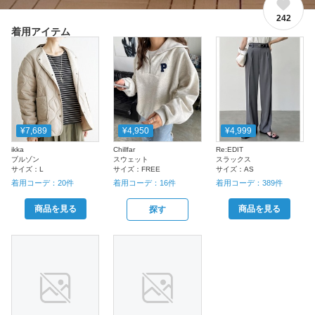
242
着用アイテム
¥7,689
¥4,950
¥4,999
ikka
Chillfar
Re:EDIT
ブルゾン
スウェット
スラックス
サイズ：
L
サイズ：
FREE
サイズ：
AS
着用コーデ：
20
件
着用コーデ：
16
件
着用コーデ：
389
件
商品を見る
商品を見る
探す