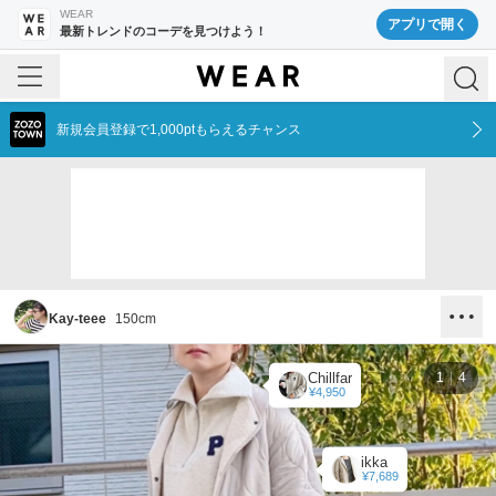
WEAR
アプリで開く
最新トレンドのコーデを見つけよう！
新規会員登録で1,000ptもらえるチャンス
Kay-teee
150
cm
Chillfar
1
4
¥4,950
ikka
¥7,689