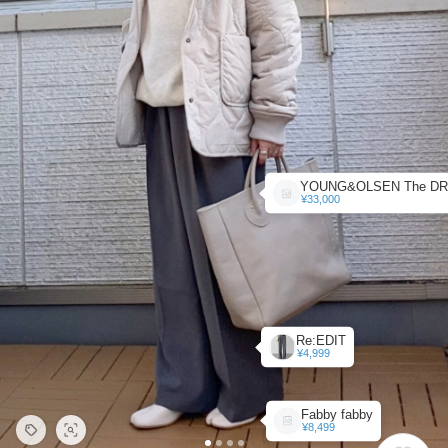
¥33,000
Re:EDIT
¥4,999
Fabby fabby
¥8,499