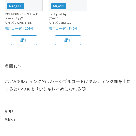
¥33,000
¥8,499
YOUNG&OLSEN The DRYGOODS STORE
Fabby fabby
トートバッグ
ブーツ
サイズ：
ONE SIZE
サイズ：
SMALL
着用コーデ：
205
件
着用コーデ：
540
件
探す
探す
着回し✨
ボア&キルティングのリバーシブルコートはキルティング面を上に
するといつもより少しキレイめになれる😇
#PR
#ikka