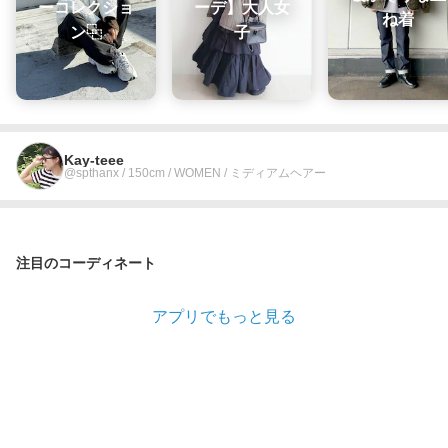
ーコレクショ
ーデ】大人女
ね着
ン‪⿻‬
子
Kay-teee
@spthanx / 150cm / WOMEN / ミディアムヘアー
注目のコーディネート
アプリでもっと見る