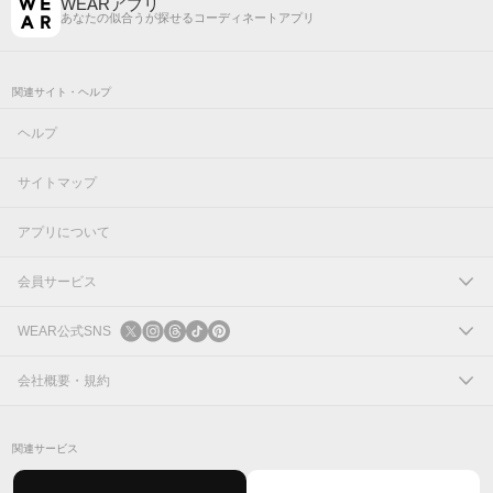
WEARアプリ
あなたの似合うが探せるコーディネートアプリ
関連サイト・ヘルプ
ヘルプ
サイトマップ
アプリについて
会員サービス
ログイン
WEAR公式SNS
新規会員登録
X
会社概要・規約
Instagram
コーポレートサイト
関連サービス
Threads
会社概要