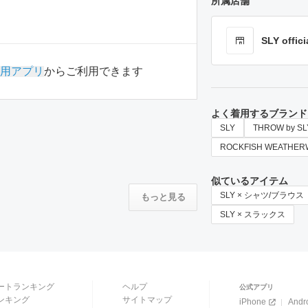
所属店舗
SLY offici
用アプリ
からご利用できます
よく着用するブランド
SLY
THROW by SL
ROCKFISH WEATHER
似ているアイテム
SLY × シャツ/ブラウス
もっと見る
SLY × スラックス
ートランキング
ヘルプ
公式アプリ
ンキング
サイトマップ
iPhone
Andr