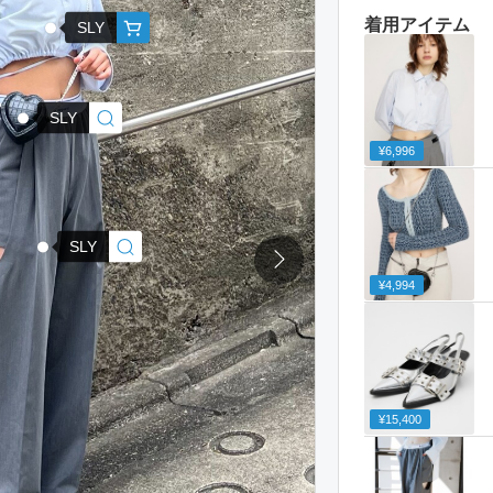
着用アイテム
SLY
SLY
¥6,996
SLY
¥4,994
¥15,400