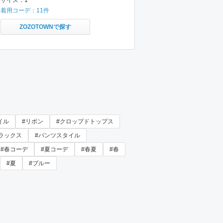
サイズ：
1
着用コーデ：
11
件
ZOZOTOWNで探す
イル
#リボン
#クロップドトップス
ラックス
#パンツスタイル
#春コーデ
#夏コーデ
#春夏
#春
#夏
#ブルー