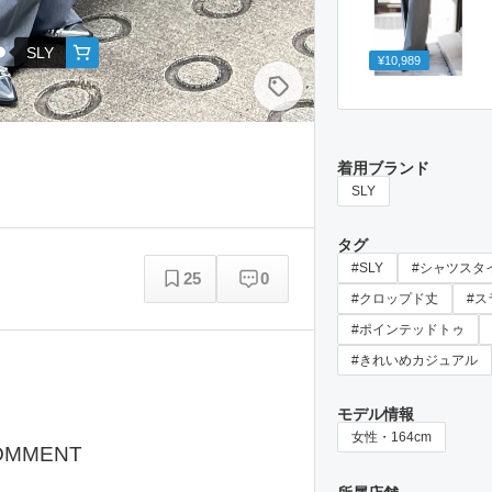
SLY
¥10,989
着用ブランド
SLY
タグ
#SLY
#シャツスタ
25
0
#クロップド丈
#ス
#ポインテッドトゥ
#きれいめカジュアル
モデル情報
女性・164cm
OMMENT