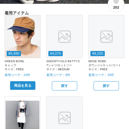
202
着用アイテム
¥6,490
¥4,070
¥8,250
GREEN BOWL
SNOOPY×OLD BETTY'S
MODE ROBE
キャップ
Tシャツ/カットソー
ダウンジャケット/コート
サイズ：
FREE
サイズ：
MEDIUM
サイズ：
FREE
着用コーデ：
24
件
着用コーデ：
8
件
着用コーデ：
34
件
商品を見る
探す
探す