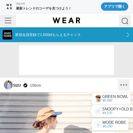
WEAR
アプリで開く
最新トレンドのコーデを見つけよう！
新規会員登録で1,000ptもらえるチャンス
SIZU
156
cm
GREEN BOWL
¥6,490
S
¥4,070
MODE ROBE
¥8,250