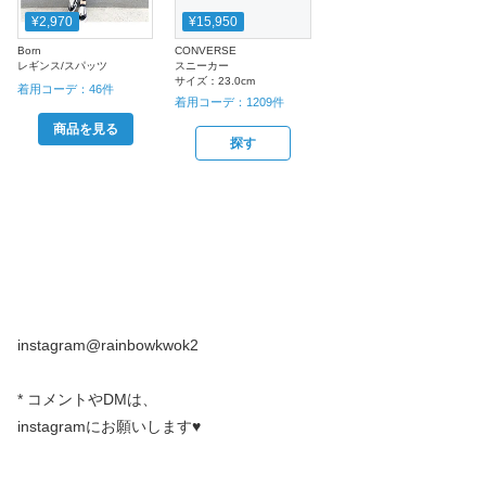
¥2,970
¥15,950
Born
CONVERSE
レギンス/スパッツ
スニーカー
サイズ：
23.0cm
着用コーデ：
46
件
着用コーデ：
1209
件
商品を見る
探す
instagram@rainbowkwok2
* コメントやDMは、
instagramにお願いします♥︎