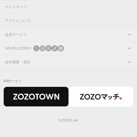
サイトマップ
アプリについて
会員サービス
ログイン
WEAR公式SNS
新規会員登録
X
会社概要・規約
Instagram
コーポレートサイト
関連サービス
Threads
会社概要
TikTok
IR情報
Pinterest
利用規約
© ZOZO, Inc.
プライバシーポリシー