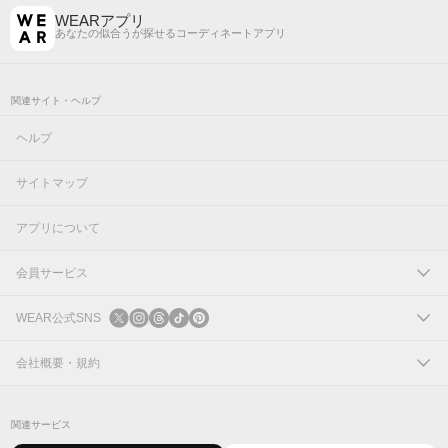
WEARアプリ
あなたの似合うが探せるコーディネートアプリ
関連サイト・ヘルプ
ヘルプ
サイトマップ
アプリについて
会員サービス
ログイン
WEAR公式SNS
新規会員登録
X
会社概要・規約
Instagram
コーポレートサイト
関連サービス