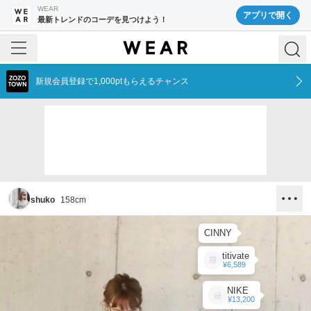
WEAR
アプリで開く
最新トレンドのコーデを見つけよう！
新規会員登録で1,000ptもらえるチャンス
shuko
158
cm
CINNY
titivate
¥6,589
NIKE
¥13,200