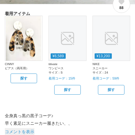
88
着用アイテム
¥6,589
¥13,200
CINNY
titivate
NIKE
ピアス（両耳用）
ワンピース
スニーカー
サイズ：
S
サイズ：
24
探す
着用コーデ：
15
件
着用コーデ：
59
件
探す
探す
全身真っ黒の黒子コーデ♪
早く素足にスニーカー履きたい、、
コメントを表示