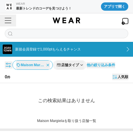
WEAR
アプリで開く
最新トレンドのコーデを見つけよう！
新規会員登録で1,000ptもらえるチャンス
他の絞り込み条件
Maison Mar…
店舗タイプ
0
人気順
件
店舗一覧
この検索結果はありません
Maison Margielaを取り扱う店舗一覧