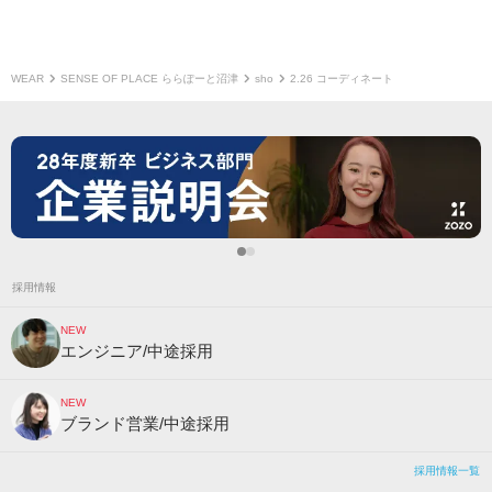
WEAR
SENSE OF PLACE ららぽーと沼津
sho
2.26 コーディネート
採用情報
NEW
エンジニア/中途採用
NEW
ブランド営業/中途採用
採用情報一覧