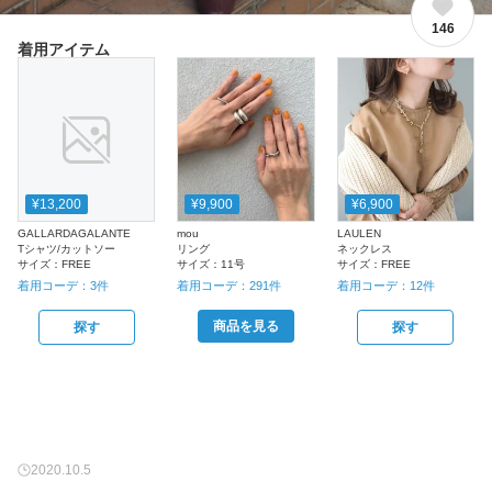
146
着用アイテム
¥13,200
¥9,900
¥6,900
GALLARDAGALANTE
mou
LAULEN
Tシャツ/カットソー
リング
ネックレス
サイズ：
FREE
サイズ：
11号
サイズ：
FREE
着用コーデ：
3
件
着用コーデ：
291
件
着用コーデ：
12
件
商品を見る
探す
探す
2020.10.5