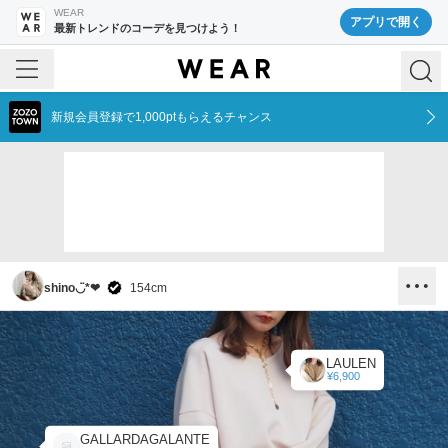
WEAR
アプリで開く
最新トレンドのコーデを見つけよう！
新規会員登録で1,000ptもらえるチャンス
shino◡̈*❤︎
154
cm
LAULEN
¥6,900
GALLARDAGALANTE