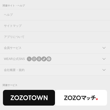
関連サイト・ヘルプ
ヘルプ
サイトマップ
アプリについて
会員サービス
ログイン
WEAR公式SNS
新規会員登録
X
会社概要・規約
Instagram
コーポレートサイト
関連サービス
Threads
会社概要
TikTok
IR情報