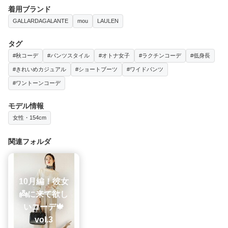
着用ブランド
GALLARDAGALANTE
mou
LAULEN
タグ
#秋コーデ
#パンツスタイル
#オトナ女子
#ラクチンコーデ
#低身長
#きれいめカジュアル
#ショートブーツ
#ワイドパンツ
#ワントーンコーデ
モデル情報
女性・154cm
関連フォルダ
10月編！彼女
👼に来て欲し
いコーデ🍁
vol.3