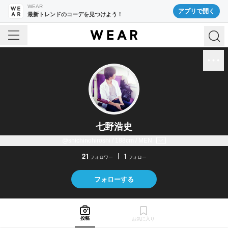
WEAR
アプリで開く
最新トレンドのコーデを見つけよう！
七野浩史
@shichinohiroshi / 188cm / MEN
21
1
フォロワー
フォロー
フォローする
投稿
お気に入り