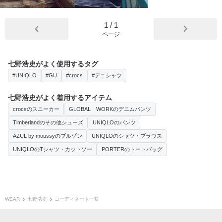
1
/
1
ページ
七野浩史がよく使用するタグ
#UNIQLO
#GU
#crocs
#デニシャツ
七野浩史がよく着用するアイテム
crocsのスニーカー
GLOBAL WORKのデニムパンツ
Timberlandのその他シューズ
UNIQLOのパンツ
AZUL by moussyのブルゾン
UNIQLOのシャツ・ブラウス
UNIQLOのTシャツ・カットソー
PORTERのトートバッグ
WEAR
七野浩史
コーディネート一覧