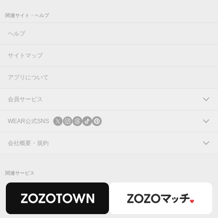
関連サイト・ヘルプ
ヘルプ
サイトマップ
アプリについて
会員サービス
ログイン
WEAR公式SNS
新規会員登録
X
会社概要・規約
Instagram
コーポレートサイト
関連サービス
Threads
会社概要
TikTok
IR情報