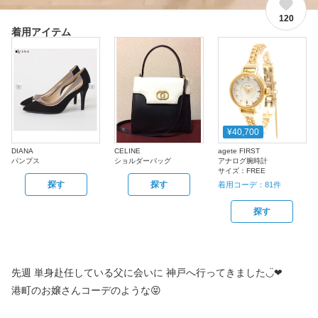
120
着用アイテム
¥40,700
DIANA
CELINE
agete FIRST
パンプス
ショルダーバッグ
アナログ腕時計
サイズ：
FREE
探す
探す
着用コーデ：
81
件
探す
先週 単身赴任している父に会いに 神戸へ行ってきました◡̈❤︎
港町のお嬢さんコーデのような😝