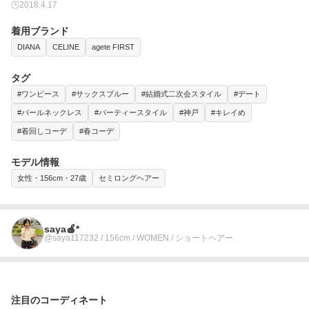
2018.4.17
着用ブランド
DIANA
CELINE
agete FIRST
タグ
#ワンピース
#サックスブルー
#結婚式二次会スタイル
#デート
#パールネックレス
#パーティースタイル
#神戸
#キレイめ
#着回しコーデ
#春コーデ
モデル情報
女性・156cm・27歳
セミロングヘアー
saya🍎*
@saya117232 / 156cm / WOMEN / ショートヘアー
注目のコーディネート