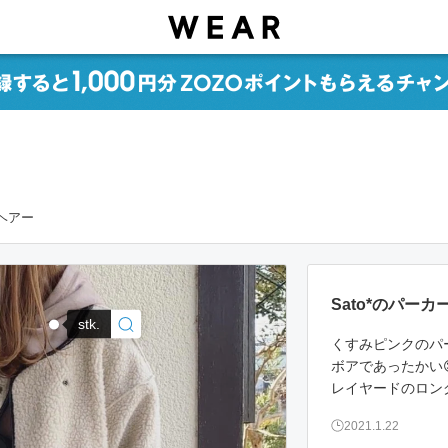
グヘアー
Sato*のパー
stk.
くすみピンクの
ボアであったかい
レイヤードのロング
2021.1.22