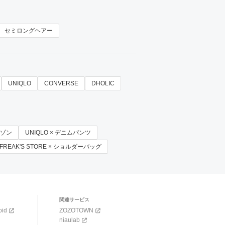
セミロングヘアー
UNIQLO
CONVERSE
DHOLIC
ルゾン
UNIQLO × デニムパンツ
FREAK'S STORE × ショルダーバッグ
関連サービス
oid
ZOZOTOWN
niaulab