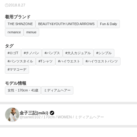
2018.8.27
着用ブランド
THE SHINZONE
BEAUTY&YOUTH UNITED ARROWS
Fun & Daily
rxmance
menue
タグ
#ロゴT
#チノパン
#パンプス
#大人カジュアル
#シンプル
#パンツスタイル
#Tシャツ
#ハイウエスト
#ハイウエストパンツ
#ママコーデ
モデル情報
女性・170cm・41歳
ミディアムヘアー
金子三記(miki)
@sanki0102 / 170cm / WOMEN / ミディアムヘアー