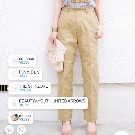
rxmance
¥8,800
Fun & Daily
¥990
THE SHINZONE
¥20,900
BEAUTY&YOUTH UNITED ARROWS
¥8,140
menue
¥3,799