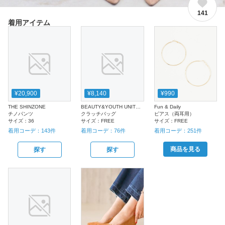
141
着用アイテム
¥20,900
¥8,140
¥990
THE SHINZONE
BEAUTY&YOUTH UNITED ARROWS
Fun & Daily
チノパンツ
クラッチバッグ
ピアス（両耳用）
サイズ：
36
サイズ：
FREE
サイズ：
FREE
着用コーデ：
143
件
着用コーデ：
76
件
着用コーデ：
251
件
商品を見る
探す
探す