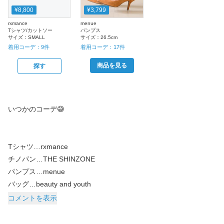
¥8,800
¥3,799
rxmance
menue
Tシャツ/カットソー
パンプス
サイズ：
SMALL
サイズ：
26.5cm
着用コーデ：
9
件
着用コーデ：
17
件
商品を見る
探す
いつかのコーデ😅
Tシャツ…rxmance
チノパン…THE SHINZONE
パンプス…menue
コメントを表示