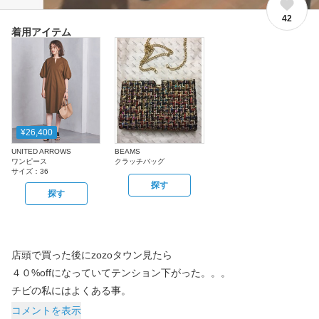
42
着用アイテム
¥26,400
UNITED ARROWS
BEAMS
ワンピース
クラッチバッグ
サイズ：
36
探す
探す
店頭で買った後にzozoタウン見たら
４０%offになっていてテンション下がった。。。
チビの私にはよくある事。
コメントを表示