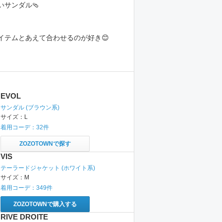
いサンダル🩴
イテムとあえて合わせるのが好き😊
EVOL
サンダル
(ブラウン系)
サイズ：
L
着用コーデ：
32
件
ZOZOTOWNで探す
VIS
テーラードジャケット
(ホワイト系)
サイズ：
M
着用コーデ：
349
件
ZOZOTOWNで購入する
RIVE DROITE