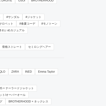
E DROITE
OSOI
BROTHERHOOD
)
#サンダル
#ジャケット
#サロペット
#春夏コーデ
#モノトーン
#きれいめカジュアル
骨格ストレート
セミロングヘアー
QLO
ZARA
INED
Emma Taylor
VIS × テーラードジャケット
サロペット/オーバーオール
ッグ
BROTHERHOOD × ネックレス