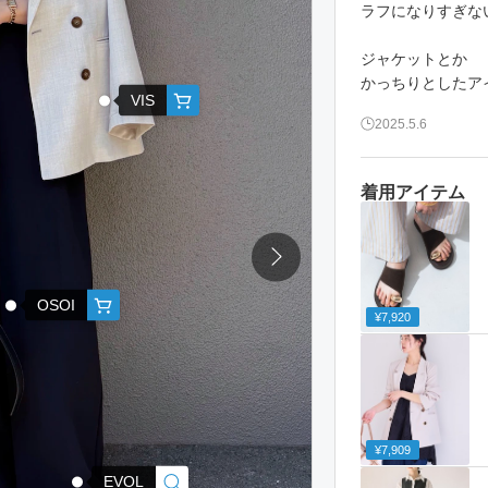
ラフになりすぎな
ジャケットとか
かっちりとしたア
VIS
2025.5.6
着用アイテム
OSOI
¥7,920
¥7,909
EVOL