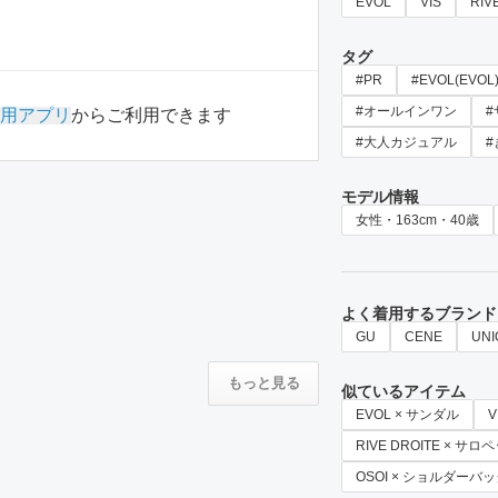
EVOL
VIS
RIV
タグ
#PR
#EVOL(EVOL
#オールインワン
用アプリ
からご利用できます
#大人カジュアル
モデル情報
女性・163cm・40歳
よく着用するブランド
GU
CENE
UNI
もっと見る
似ているアイテム
EVOL × サンダル
RIVE DROITE × 
OSOI × ショルダーバ