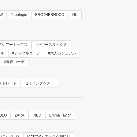
OW
Topologie
BROTHERHOOD
GU
#シアートップス
#バギースラックス
イル
#シンプルコーデ
#大人カジュアル
#春夏コーデ
ストレート
セミロングヘアー
QLO
ZARA
INED
Emma Taylor
ーディガン/ボレロ
MATOW × アナログ腕時計