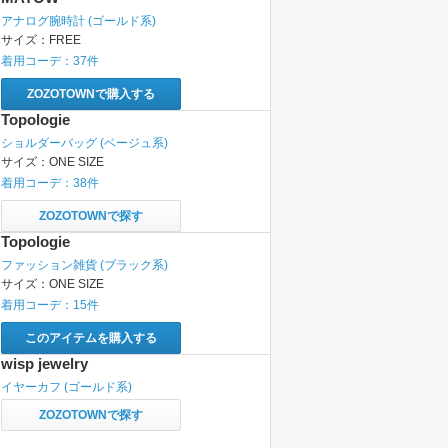
アナログ腕時計
(ゴールド系)
サイズ：
FREE
着用コーデ：
37
件
ZOZOTOWNで購入する
Topologie
ショルダーバッグ
(ベージュ系)
サイズ：
ONE SIZE
着用コーデ：
38
件
ZOZOTOWNで探す
Topologie
ファッション雑貨
(ブラック系)
サイズ：
ONE SIZE
着用コーデ：
15
件
このアイテムを購入する
wisp jewelry
イヤーカフ
(ゴールド系)
ZOZOTOWNで探す