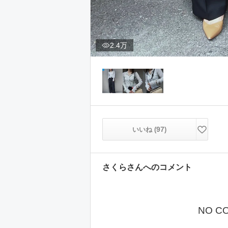
2.4万
97
いいね (
)
さくら
さんへのコメント
NO C