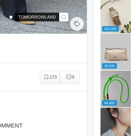
TOMORROWLAND
¥22,000
¥6,930
173
0
¥4,400
OMMENT