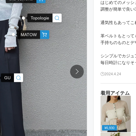
はじめてのメッシ
調整が簡単で良い🙆🏻
Topologie
通気性もあってこ
MATOW
革ベルトもとって
手持ちのものとデザイ
シンプルでカジュ
毎日時計になりそう
2024.4.24
GU
着用アイテム
¥6,930