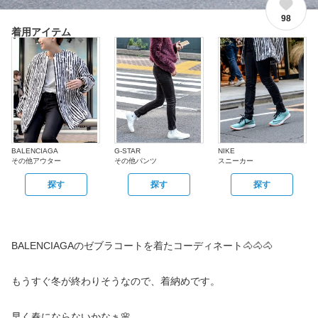
98
着用アイテム
BALENCIAGA
G-STAR
NIKE
その他アウター
その他パンツ
スニーカー
探す
探す
探す
BALENCIAGAのゼブラコートを着たコーディネート🐴🐴🐴
もうすぐ冬が終わりそうなので、着納めです。
早く春にならないかなぁ🌸