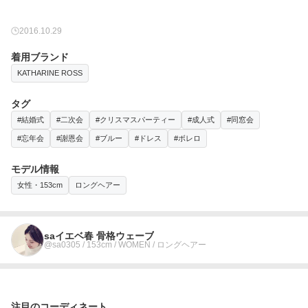
2016.10.29
着用ブランド
KATHARINE ROSS
タグ
#結婚式
#二次会
#クリスマスパーティー
#成人式
#同窓会
#忘年会
#謝恩会
#ブルー
#ドレス
#ボレロ
モデル情報
女性・153cm
ロングヘアー
saイエベ春 骨格ウェーブ
@sa0305 / 153cm / WOMEN / ロングヘアー
注目のコーディネート