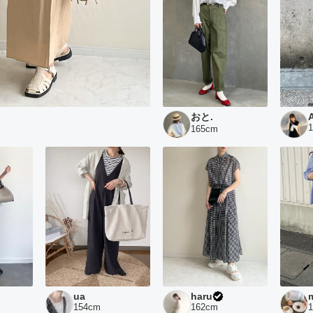
おと.
1
165
cm
ua
haru
m
154
cm
162
cm
1