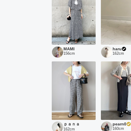
MAMI
haru
156
cm
162
cm
ｐａｎａ
pearn0
160
cm
162
cm