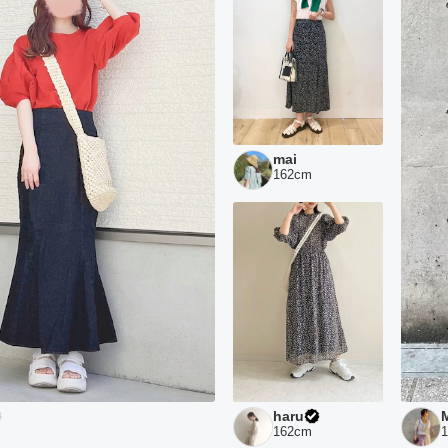
mai
162
cm
haru
162
cm
1