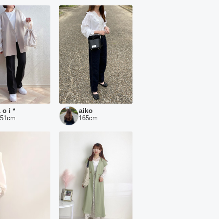
 o i *
aiko
51
cm
165
cm