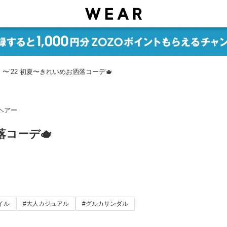
〜’22 初夏〜きれいめお洒落コーデ🫖
グヘアー
落コーデ🫖
イル
#大人カジュアル
#グルカサンダル