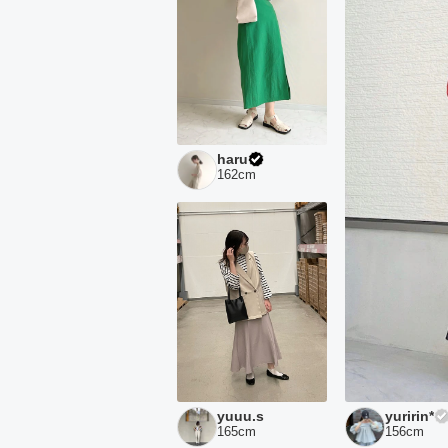
haru
162
cm
yuuu.s
yuririn*
165
cm
156
cm