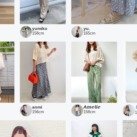
yumiko
yu.
158
cm
165
cm
anmi
𝘼𝙢𝙚𝙡𝙞𝙚
156
cm
158
cm
1