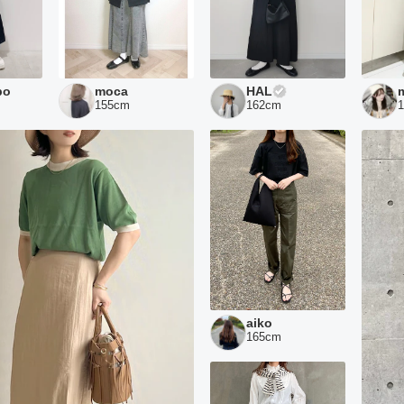
po
moca
HAL
155
cm
162
cm
1
aiko
165
cm