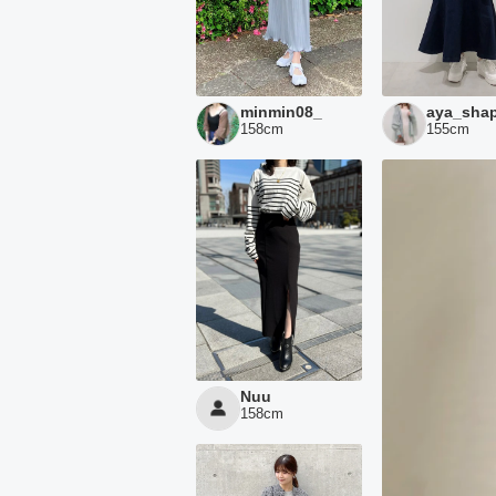
minmin08_
aya_sha
158
cm
155
cm
Nuu
158
cm