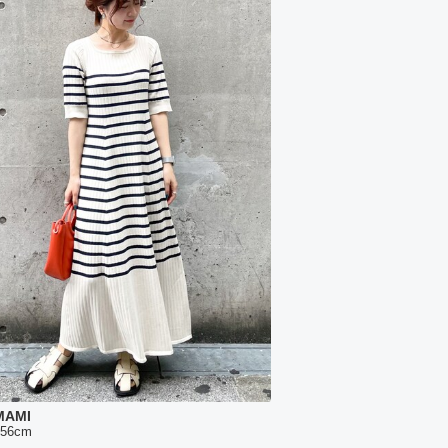
MAMI
56
cm