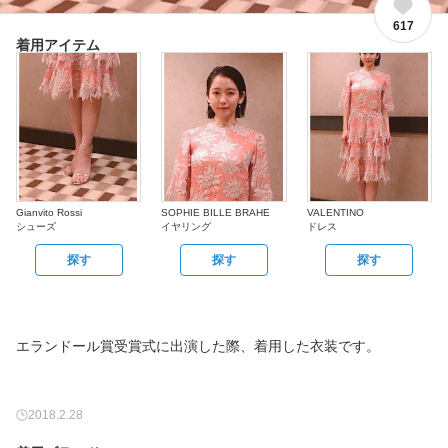
617
着用アイテム
Gianvito Rossi
SOPHIE BILLE BRAHE
VALENTINO
シューズ
イヤリング
ドレス
探す
探す
探す
エランドール賞受賞式に出演した際、着用した衣装です。
2018.2.28