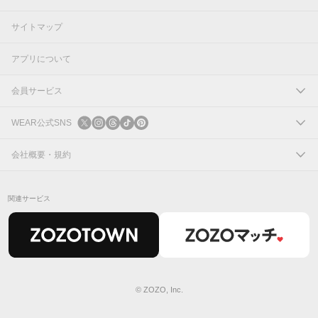
サイトマップ
アプリについて
会員サービス
ログイン
WEAR公式SNS
新規会員登録
X
会社概要・規約
Instagram
コーポレートサイト
関連サービス
Threads
会社概要
TikTok
IR情報
Pinterest
利用規約
© ZOZO, Inc.
プライバシーポリシー