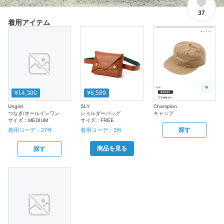
37
着用アイテム
¥14,300
¥6,589
Ungrid
SLY
Champion
つなぎ/オールインワン
ショルダーバッグ
キャップ
サイズ：
MEDIUM
サイズ：
FREE
探す
着用コーデ：
27
件
着用コーデ：
3
件
商品を見る
探す