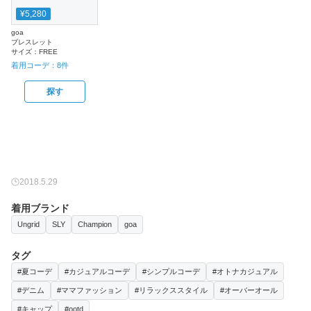
¥5,280
goa
ブレスレット
サイズ：
FREE
着用コーデ：
8
件
探す
2018.5.29
着用ブランド
Ungrid
SLY
Champion
goa
タグ
#夏コーデ
#カジュアルコーデ
#シンプルコーデ
#オトナカジュアル
#デニム
#ママファッション
#リラックススタイル
#オーバーオール
#キャップ
#ootd