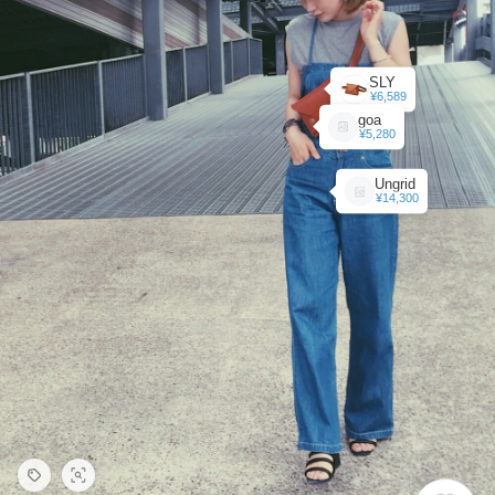
SLY
¥6,589
goa
¥5,280
Ungrid
¥14,300