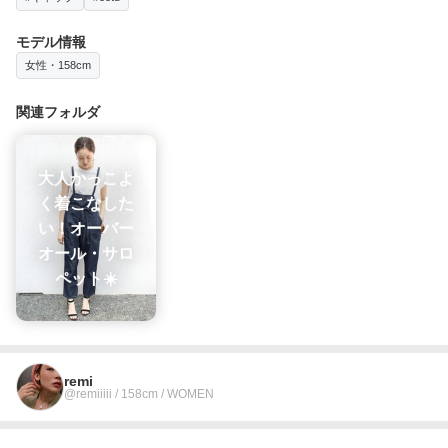
モデル情報
女性・158cm
関連フォルダ
大人かっこよ
く着こなした
い！オーバー
オール・サロ
ペット☀️
remi
@remiiiii / 158cm / WOMEN