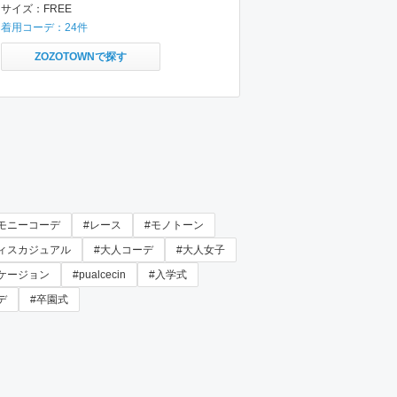
サイズ：
FREE
着用コーデ：
24
件
ZOZOTOWNで探す
モニーコーデ
#レース
#モノトーン
ィスカジュアル
#大人コーデ
#大人女子
ケージョン
#pualcecin
#入学式
デ
#卒園式