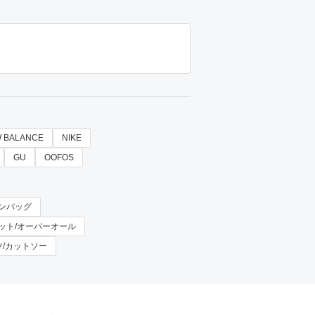
 BALANCE
NIKE
GU
OOFOS
ストンバッグ
サロペット/オーバーオール
シャツ/カットソー