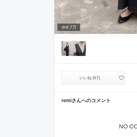
8.7万
67
いいね (
)
remi
さんへのコメント
NO C