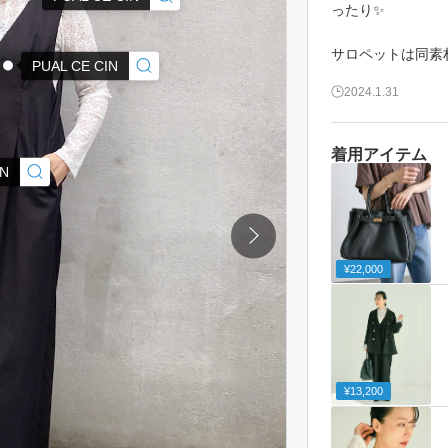
ったり✨
サロペットは同素
PUAL CE CIN
2024.1.31
着用アイテム
IN
¥22,000
¥13,200