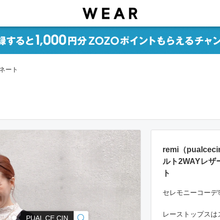
ィネート
remi（pual
ルト2WAYレ
ト
セレモニーコーデ
レーストップスは
PUAL CE CIN