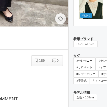
¥5,940
着用ブランド
PUAL CE CIN
タグ
189
0
#セレモニー
#セレ
#サロペット
#オフ
#レザーバッグ
#オ
#卒業式
#ママコー
モデル情報
女性・168cm
OMMENT