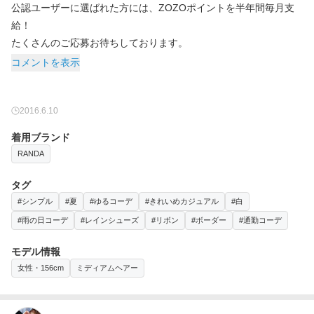
公認ユーザーに選ばれた方には、ZOZOポイントを半年間毎月支
給！
たくさんのご応募お待ちしております。
コメントを表示
2016.6.10
着用ブランド
RANDA
タグ
#シンプル
#夏
#ゆるコーデ
#きれいめカジュアル
#白
#雨の日コーデ
#レインシューズ
#リボン
#ボーダー
#通勤コーデ
モデル情報
女性・156cm
ミディアムヘアー