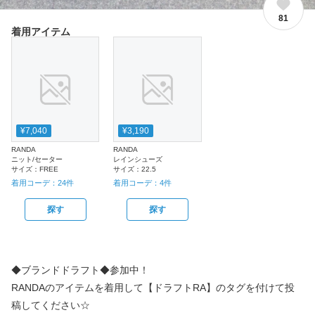
81
着用アイテム
¥7,040
¥3,190
RANDA
RANDA
ニット/セーター
レインシューズ
サイズ：
FREE
サイズ：
22.5
着用コーデ：
24
件
着用コーデ：
4
件
探す
探す
◆ブランドドラフト◆参加中！
RANDAのアイテムを着用して【ドラフトRA】のタグを付けて投
稿してください☆