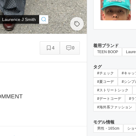
Laurence J Smith
着用ブランド
4
0
TEEN BOOP
Laure
タグ
#チェック
#キャッ
#夏コーデ
#シンプ
#ストリートシック
OMMENT
#デートコーデ
#ラ
#海外系ファッション
モデル情報
男性・165cm
ショ