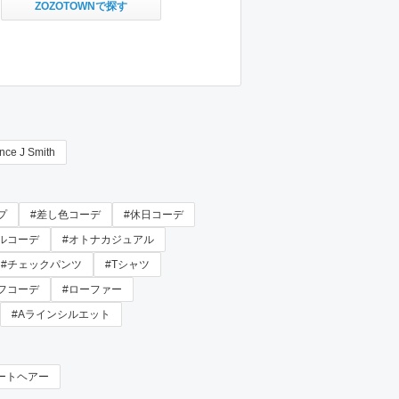
ZOZOTOWNで探す
nce J Smith
プ
#差し色コーデ
#休日コーデ
ルコーデ
#オトナカジュアル
#チェックパンツ
#Tシャツ
フコーデ
#ローファー
#Aラインシルエット
ートヘアー