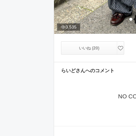
3,535
20
いいね (
)
らいど
さんへのコメント
NO C