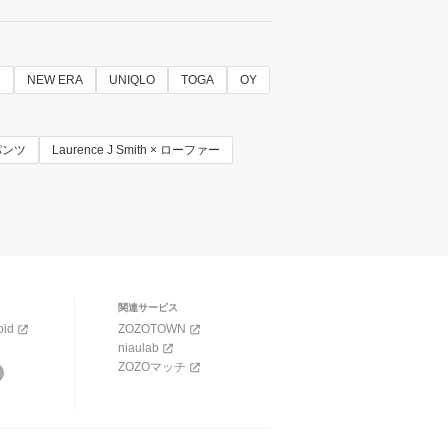
d
NEW ERA
UNIQLO
TOGA
OY
他パンツ
Laurence J Smith × ローファー
関連サービス
oid
ZOZOTOWN
niaulab
ZOZOマッチ