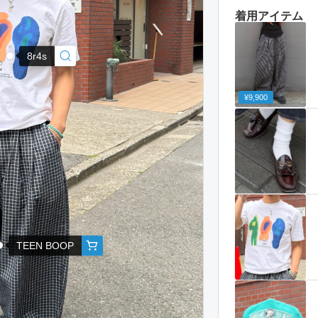
着用アイテム
8r4s
¥9,900
TEEN BOOP