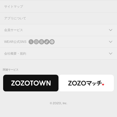
サイトマップ
アプリについて
会員サービス
ログイン
WEAR公式SNS
新規会員登録
X
会社概要・規約
Instagram
コーポレートサイト
関連サービス
Threads
会社概要
TikTok
IR情報
Pinterest
利用規約
© ZOZO, Inc.
プライバシーポリシー