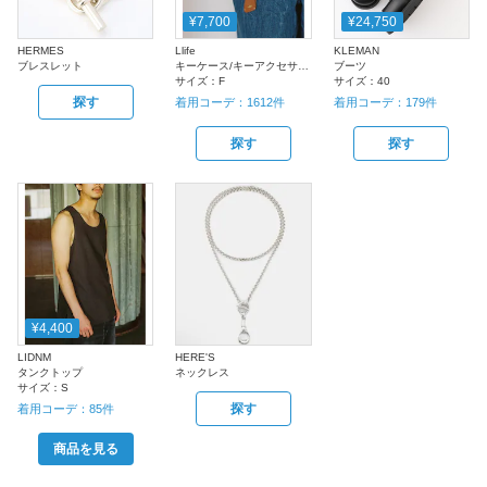
¥7,700
¥24,750
HERMES
Llife
KLEMAN
ブレスレット
キーケース/キーアクセサリー
ブーツ
サイズ：
F
サイズ：
40
探す
着用コーデ：
1612
件
着用コーデ：
179
件
探す
探す
¥4,400
LIDNM
HERE'S
タンクトップ
ネックレス
サイズ：
S
探す
着用コーデ：
85
件
商品を見る