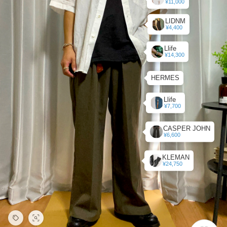
¥11,000
LIDNM
¥4,400
Llife
¥14,300
HERMES
Llife
¥7,700
CASPER JOHN
¥6,600
KLEMAN
¥24,750