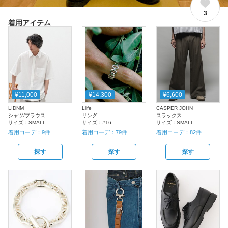
3
着用アイテム
¥11,000
¥14,300
¥6,600
LIDNM
Llife
CASPER JOHN
シャツ/ブラウス
リング
スラックス
サイズ：
SMALL
サイズ：
#16
サイズ：
SMALL
着用コーデ：
9
件
着用コーデ：
79
件
着用コーデ：
82
件
探す
探す
探す