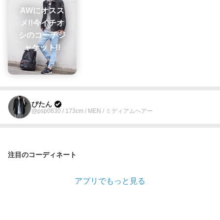
AWにオスス
メ!!今イチオ
シのコーチジ
ャケット!!
ぴたん
@psp0630 / 173cm / MEN / ミディアムヘアー
注目のコーディネート
アプリでもっと見る