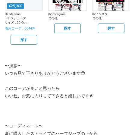
¥25,300
Dr. Martens
📸Instagram
📸インスタ
ドレスシューズ
その他
その他
サイズ：
25.0cm
探す
探す
着用コーデ：
5544
件
探す
〜挨拶〜
いつも見て下さりありがとうございます😊
このコーデが良いと思ったら
いいね、お気に入りして下さると嬉しいです🌟
〜コーディネート〜
夏に購入したストライプのハーフジップの上から