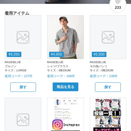
233
着用アイテム
¥9,350
¥4,950
¥5,500
RAGEBLUE
RAGEBLUE
RAGEBLUE
ブルゾン
シャツ/ブラウス
その他パンツ
サイズ：
LARGE
サイズ：
MEDIUM
サイズ：
MEDIUM
着用コーデ：
227
件
着用コーデ：
169
件
着用コーデ：
138
件
商品を見る
探す
探す