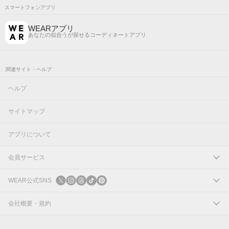
スマートフォンアプリ
WEARアプリ
あなたの似合うが探せるコーディネートアプリ
関連サイト・ヘルプ
ヘルプ
サイトマップ
アプリについて
会員サービス
ログイン
WEAR公式SNS
新規会員登録
X
会社概要・規約
Instagram
コーポレートサイト