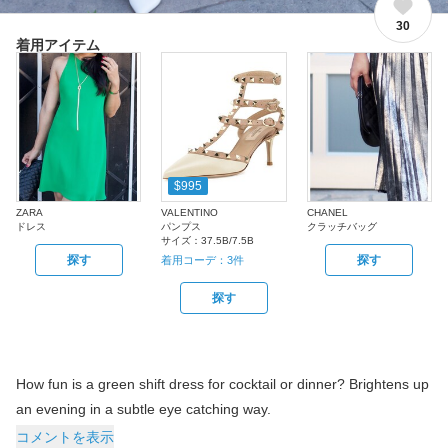
30
着用アイテム
$995
ZARA
VALENTINO
CHANEL
ドレス
パンプス
クラッチバッグ
サイズ：
37.5B/7.5B
探す
探す
着用コーデ：
3
件
探す
How fun is a green shift dress for cocktail or dinner? Brightens up
an evening in a subtle eye catching way.
コメントを表示