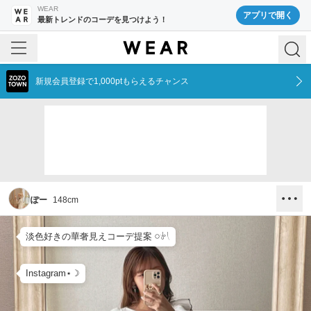
WEAR
アプリで開く
最新トレンドのコーデを見つけよう！
新規会員登録で1,000ptもらえるチャンス
ぽー
148
cm
淡色好きの華奢見えコーデ提案 𓏸𓍯
Instagram⋆☽