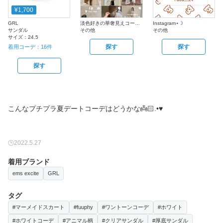
¥1,700
GRL
淡色好きの華奢見えコーデ提案 𓏸𓍯
Instagram⋆☽
サンダル
その他
その他
サイズ：
24.5
探す
探す
着用コーデ：
16
件
探す
こんなプチプラ夏デートコーデはどうかな‎👼🏻.•♥
2022.5.27
着用ブランド
ems excite
GRL
タグ
#マーメイドスカート
#fuuphy
#ワントーンコーデ
#ホワイト
#ホワイトコーデ
#アニマル柄
#クリアサンダル
#厚底サンダル