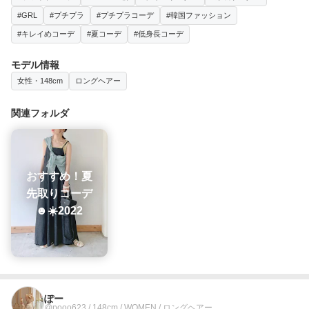
#GRL
#プチプラ
#プチプラコーデ
#韓国ファッション
#キレイめコーデ
#夏コーデ
#低身長コーデ
モデル情報
女性・148cm
ロングヘアー
関連フォルダ
おすすめ！夏
先取りコーデ
☻☀️2022
ぽー
@pooo623 / 148cm / WOMEN / ロングヘアー