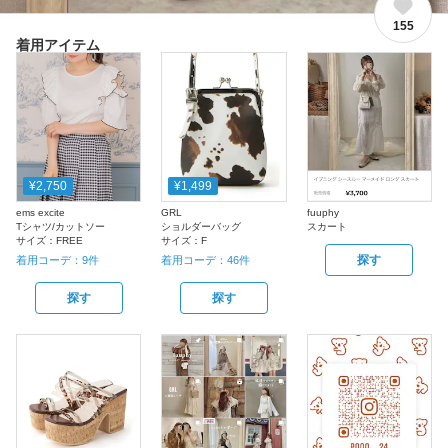
155
着用アイテム
¥2,750
¥1,499
ems excite
GRL
fuuphy
Tシャツ/カットソー
ショルダーバッグ
スカート
サイズ：
FREE
サイズ：
F
探す
着用コーデ：
9
件
着用コーデ：
46
件
探す
探す