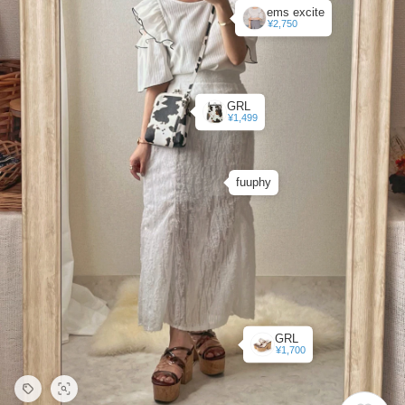
ems excite
¥2,750
GRL
¥1,499
fuuphy
GRL
¥1,700