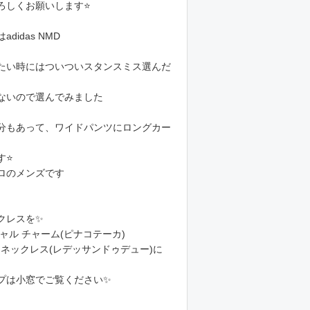
ろしくお願いします⭐️
didas NMD
り
たい時にはついついスタンスミス選んだ
ないので選んでみました
分もあって、ワイドパンツにロングカー
⭐️
ロのメンズです
クレスを✨
ャル チャーム(ピナコテーカ)
ンネックレス(レデッサンドゥデュー)に
プは小窓でご覧ください✨