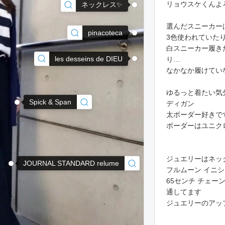
リョウスケくんよ
ネックレス✨
選んだスニーカーはa
pinacoteca
3色使われていた
白スニーカー履き
les desseins de DIEU
り…
なかなか履けてい
ゆるっと着たい気
Spick & Span
ディガン
太ボーダー好きです
ボーダーはユニク
ジュエリーはネッ
JOURNAL STANDARD relume
フルムーン イニシ
65センチ チェー
通してます
ジュエリーのアッ