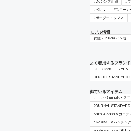
#Doシンプル部
#
#ベレ女
#スニーカ
#ボーダートップス
モデル情報
女性・158cm・39歳
よく着用するブランド
pinacoteca
ZARA
DOUBLE STANDARD 
似ているアイテム
adidas Originals ×
JOURNAL STANDARD
Spick & Span × カ
niko and... × ハンチ
les desseins de DI