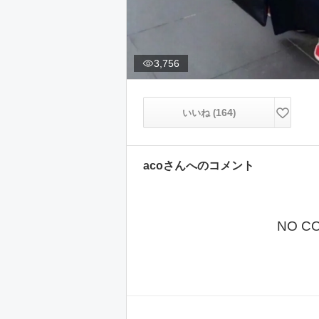
3,756
164
いいね (
)
aco
さんへのコメント
NO C