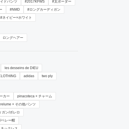
ワイドパンツ
#2017KFWS
#太ボーダー
ー
#NMD
#ロングカーディガン
#ネイビー×ホワイト
ロングヘアー
les desseins de DIEU
CLOTHING
adidas
two ply
 スニーカー
pinacoteca × チャーム
 relume × その他パンツ
ーディガン/ボレロ
ング/ベレー帽
EU × ネックレス