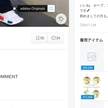
いいね、セーブ、
adidas Originals
です💕
2017.1.28
55
24
着用アイテム
¥25,630
OMMENT
¥71,500