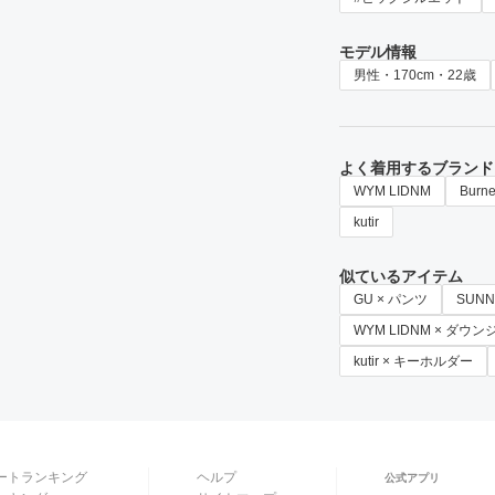
モデル情報
男性・170cm・22歳
よく着用するブランド
WYM LIDNM
Burne
kutir
似ているアイテム
GU × パンツ
SUN
WYM LIDNM × ダウ
kutir × キーホルダー
ートランキング
ヘルプ
公式アプリ