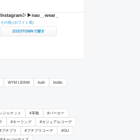
Instagram▷▶︎nao__wear_
その他
(ホワイト系)
ZOZOTOWNで探す
WYM LIDNM
kutir
blatto
ンジャケット
#革靴
#パーカー
ク
#キーリング
#カジュアルコーデ
#プチプラ
#プチプラコーデ
#GU
#オーバーサイズ