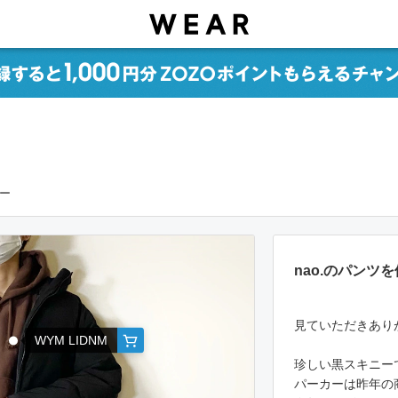
アー
nao.のパンツ
見ていただきありが
WYM LIDNM
珍しい黒スキニーで
パーカーは昨年の