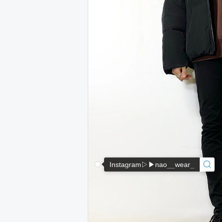
Instagram▷▶︎nao__wear_