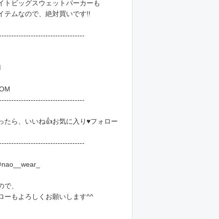
イトビッグスウェットパーカーも
イテムなので、絶対買いです!!
-----------------------------------
M
OOM
-----------------------------------
たら、いいね👍お気に入り♥️フォロー
-----------------------------------
nao__wear_
ので、
ローもよろしくお願いします^^