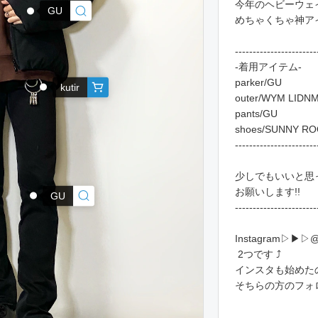
今年のヘビーウェ
GU
めちゃくちゃ神ア
-----------------------
-着用アイテム-
parker/GU
kutir
outer/WYM LIDN
pants/GU
shoes/SUNNY R
-----------------------
少しでもいいと思っ
お願いします!!
GU
-----------------------
Instagram▷▶︎▷@
︎ 2つです ⤴︎
インスタも始めた
そちらの方のフォ