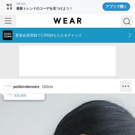
WEAR
アプリで開く
最新トレンドのコーデを見つけよう！
新規会員登録で1,000ptもらえるチャンス
petiterobenoire
160
cm
petite robe noire
petite robe noire
petite robe noire
¥13,200
¥13,200
¥20,900