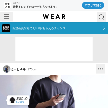
WEAR
アプリで開く
最新トレンドのコーデを見つけよう！
新規会員登録で1,000ptもらえるチャンス
えーと ☘🐝
170
cm
UNIQLO
¥1,650