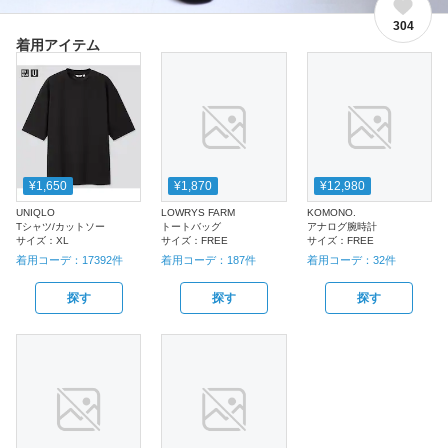
304
着用アイテム
¥1,650
¥1,870
¥12,980
UNIQLO
LOWRYS FARM
KOMONO.
Tシャツ/カットソー
トートバッグ
アナログ腕時計
サイズ：
XL
サイズ：
FREE
サイズ：
FREE
着用コーデ：
17392
件
着用コーデ：
187
件
着用コーデ：
32
件
探す
探す
探す