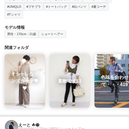
#UNIQLO
#プチプラ
#トートバッグ
#白パンツ
#夏コーデ
#Tシャツ
モデル情報
男性・170cm・21歳
ショートヘアー
関連フォルダ
オシャレなメ
色味を合わせ
ンズコーデ🤎
素敵です13
て・・・419
🖤
えーと ☘🐝
@pazuriki / 170cm / MEN / ショートヘアー