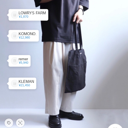
LOWRYS FARM
¥1,870
KOMONO.
¥12,980
remer
¥5,940
KLEMAN
¥21,450