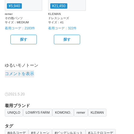
¥5,940
¥21,450
remer
KLEMAN
その他パンツ
ドレスシューズ
サイズ：
MEDIUM
サイズ：
41
着用コーデ：
2183
件
着用コーデ：
322
件
探す
探す
ゆるいモノトーン
コメントを表示
2021.5.20
着用ブランド
UNIQLO
LOWRYS FARM
KOMONO.
remer
KLEMAN
タグ
#ゆるコーデ
#モノトーン
#ビッグシルエット
#ユニクロコーデ