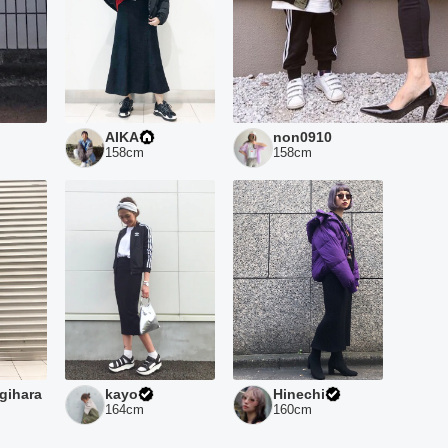
AIKA
non0910
158
cm
158
cm
gihara
kayo
Hinechi
164
cm
160
cm