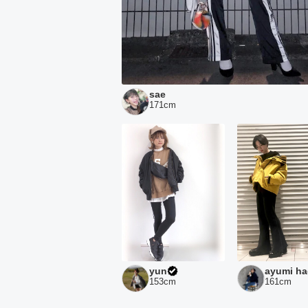
sae
171
cm
yun
ayumi ha
153
cm
161
cm