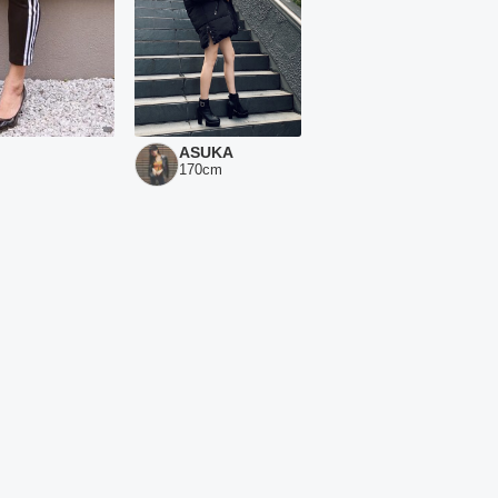
ASUKA
170
cm