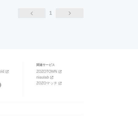
1
関連サービス
oid
ZOZOTOWN
niaulab
ZOZOマッチ