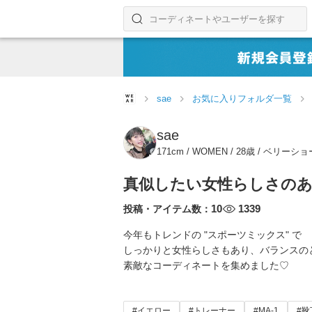
コーディネートやユーザーを探す
検索する
sae
お気に入りフォルダ一覧
sae
171cm / WOMEN / 28歳 / ベリー
真似したい女性らしさのあ
10
1339
投稿・アイテム数：
今年もトレンドの "スポーツミックス" で
しっかりと女性らしさもあり、バランスの
素敵なコーディネートを集めました♡
#イエロー
#トレーナー
#MA-1
#靴