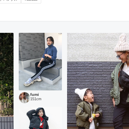
fumi
151
cm