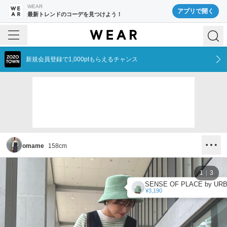
WEAR
アプリで開く
最新トレンドのコーデを見つけよう！
新規会員登録で1,000ptもらえるチャンス
omame
158
cm
1
3
¥3,190