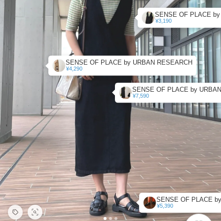
¥3,190
SENSE OF PLACE by URBAN RESEARCH
¥4,290
¥7,590
¥5,390